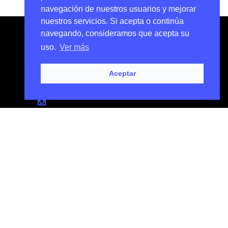
navegación de nuestros usuarios y mejorar
nuestros servicios. Si acepta o continúa
navegando, consideramos que acepta su
uso.
Ver más
Aceptar
VISÍTANOS
Carretera Ciudad Real-Valdepeñas, 13,
13179
Pozuelo de Calatrava, Ciudad Real.